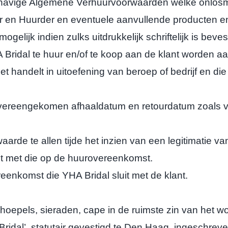
vige Algemene Verhuurvoorwaarden welke onlosmak
 en Huurder en eventuele aanvullende producten en 
lijk indien zulks uitdrukkelijk schriftelijk is beve
ridal te huur en/of te koop aan de klant worden aa
 handelt in uitoefening van beroep of bedrijf en d
reengekomen afhaaldatum en retourdatum zoals v
rde te allen tijde het inzien van een legitimatie v
 met die op de huurovereenkomst.
enkomst die YHA Bridal sluit met de klant.
hoepels, sieraden, cape in de ruimste zin van het w
’, statutair gevestigd te Den Haag, ingeschreven