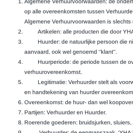
Algemene Verhuurvoorwaarden: de onderha
op alle overeenkomsten tussen Verhuurder
Algemene Verhuurvoorwaarden is slechts moge
Artikelen: alle producten die door YHA B
Huurder: de natuurlijke persoon die niet
aanvaard, ook wel genoemd ‘’klant’’.
Huurperiode: de periode tussen de ove
verhuurovereenkomst.
Legitimatie: Verhuurder stelt als voorwaa
en handtekening van huurder overeenkomt
Overeenkomst: de huur- dan wel koopovere
Partijen: Verhuurder en Huurder.
Roerende goederen: bruidsjurken, sluiers, 
Verhuurder: de eenmanszaak. ‘YHA Bridal